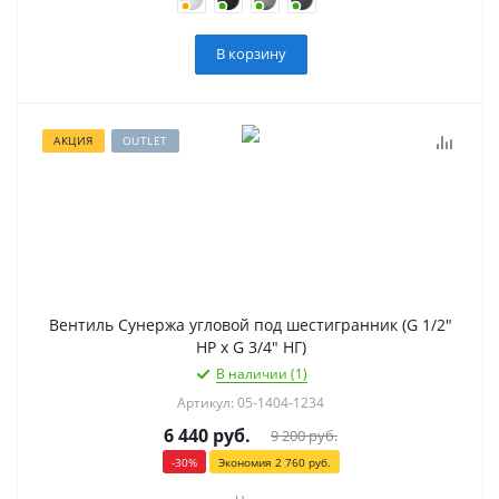
В корзину
АКЦИЯ
OUTLET
Вентиль Сунержа угловой под шестигранник (G 1/2"
НР х G 3/4" НГ)
В наличии (1)
Артикул: 05-1404-1234
6 440
руб.
9 200
руб.
-
30
%
Экономия
2 760
руб.