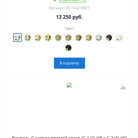
Артикул: 00-1422-0001
13 250
руб.
Цвет
В корзину
Вентиль Сунержа прямой крест (G 1/2" НР х G 3/4" НГ)