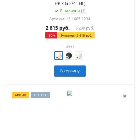
НР х G 3/4" НГ)
В наличии (1)
Артикул: 12-1405-1234
2 615
руб.
5 230
руб.
-
50
%
Экономия
2 615
руб.
Цвет
В корзину
АКЦИЯ
OUTLET