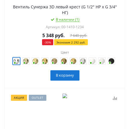
Вентиль Сунержа 3D левый крест (G 1/2" НР х G 3/4"
НГ)
В наличии (1)
Артикул: 00-1410-1234
5 348
руб.
7 640
руб.
-
30
%
Экономия
2 292
руб.
Цвет
В корзину
АКЦИЯ
OUTLET