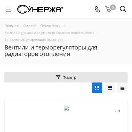
0
Главная
-
Каталог
-
Отопительные
-
Комплектующие для универсального подключения
-
Запорно-регулирующая арматура
Вентили и терморегуляторы для
радиаторов отопления
Фильтр