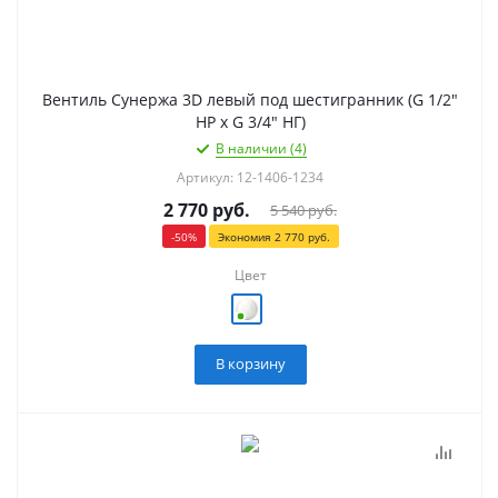
Вентиль Сунержа 3D левый под шестигранник (G 1/2"
НР х G 3/4" НГ)
В наличии (4)
Артикул: 12-1406-1234
2 770
руб.
5 540
руб.
-
50
%
Экономия
2 770
руб.
Цвет
В корзину