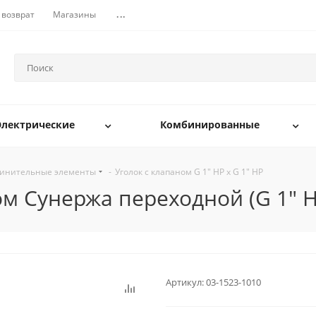
 возврат
Магазины
...
Электрические
Комбинированные
динительные элементы
-
Уголок с клапаном G 1" НР х G 1" НР
м Сунержа переходной (G 1" НР
Артикул:
03-1523-1010