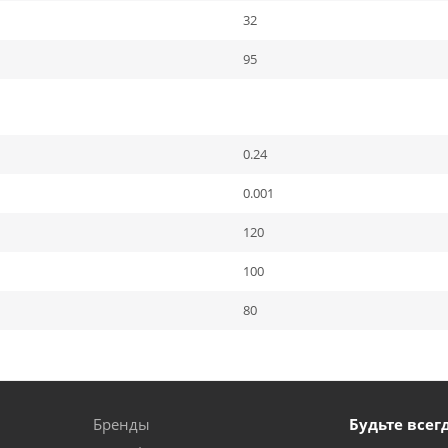
32
95
0.24
0.001
120
100
80
Бренды
Будьте всегд