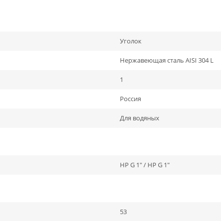
Уголок
Нержавеющая сталь AISI 304 L
1
Россия
Для водяных
НР G 1" / НР G 1"
53