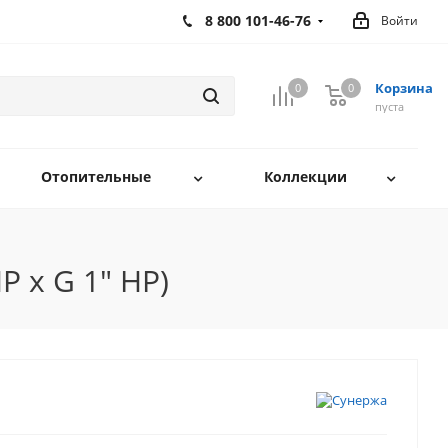
8 800 101-46-76
Войти
Корзина
0
0
0
пуста
Отопительные
Коллекции
 х G 1" НР)