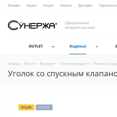
Отзывы
Акции
Услуги
Оплата
Доставка
Гарантия и
Официальный
интернет-магазин
OUTLET
Водяные
Главная
-
Каталог
-
Водяные
-
Комплектующие
-
Угловые и сое
Уголок со спускным клапано
АКЦИЯ
OUTLET