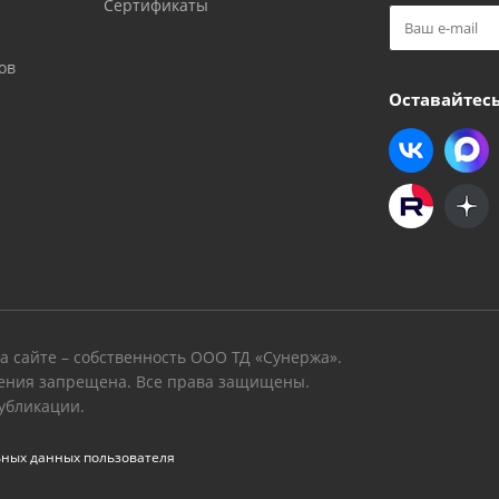
Сертификаты
ов
Оставайтесь
 сайте – собственность ООО ТД «Сунержа».
ения запрещена. Все права защищены.
убликации.
ьных данных пользователя