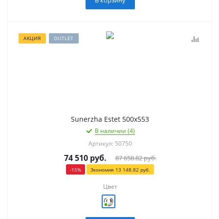
В корзину
АКЦИЯ
OUTLET
Sunerzha Estet 500х553
В наличии (4)
Артикул: 50750
74 510
руб.
87 658.82
руб.
-
15
%
Экономия
13 148.82
руб.
Цвет