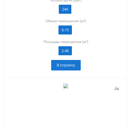
Теплоотдача (Qвт)
246
Объем помещения (м³)
6.15
Площадь помещения (м²)
2.46
В корзину