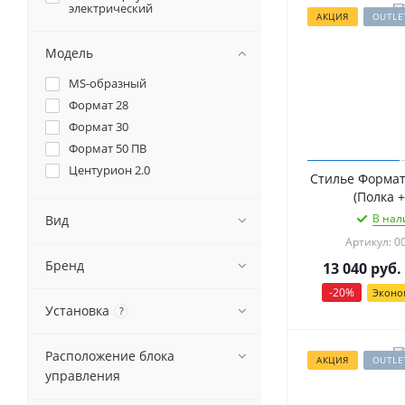
электрический
АКЦИЯ
OUTLE
Модель
MS-образный
Формат 28
Формат 30
Формат 50 ПВ
Центурион 2.0
Стилье Формат
(Полка +
В нал
Вид
Артикул: 0
Бренд
13 040
руб.
-
20
%
Эконо
Установка
?
Расположение блока
АКЦИЯ
OUTLE
управления