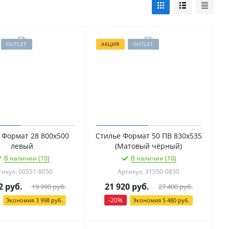
OUTLET
АКЦИЯ
OUTLET
 Формат 28 800х500
Стилье Формат 50 ПВ 830х535
левый
(Матовый чёрный)
В наличии (10)
В наличии (10)
тикул: 00551-8050
Артикул: 31550-0830
2
руб.
21 920
руб.
19 990
руб.
27 400
руб.
-
20
%
Экономия
3 998
руб.
Экономия
5 480
руб.