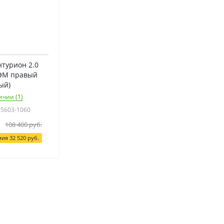
турион 2.0
ЭМ правый
ый)
ичии (1)
-5603-1060
108 400
руб.
мия
32 520
руб.