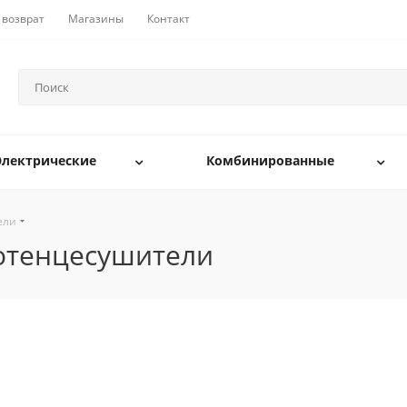
 возврат
Магазины
Контакты
Электрические
Комбинированные
ели
лотенцесушители