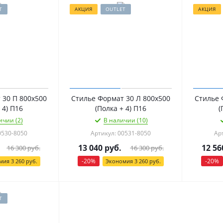
T
АКЦИЯ
OUTLET
АКЦИЯ
 30 П 800х500
Стилье Формат 30 Л 800х500
Стилье 
 4) П16
(Полка + 4) П16
(
ичии (2)
В наличии (10)
0530-8050
Артикул: 00531-8050
Ар
13 040
руб.
12 56
16 300
руб.
16 300
руб.
-
20
%
-
20
%
мия
3 260
руб.
Экономия
3 260
руб.
T