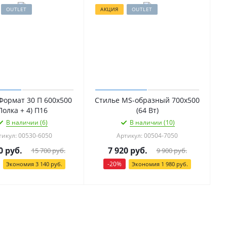
OUTLET
АКЦИЯ
OUTLET
Формат 30 П 600х500
Стилье МS-образный 700х500
Полка + 4) П16
(64 Вт)
В наличии (6)
В наличии (10)
тикул: 00530-6050
Артикул: 00504-7050
0
руб.
7 920
руб.
15 700
руб.
9 900
руб.
-
20
%
Экономия
3 140
руб.
Экономия
1 980
руб.