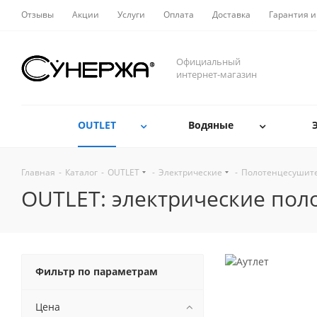
Отзывы
Акции
Услуги
Оплата
Доставка
Гарантия и
Официальный
интернет-магазин
OUTLET
Водяные
Главная
-
Каталог
-
OUTLET
-
Электрические
-
Полотенцесушит
OUTLET: электрические по
Фильтр по параметрам
Цена