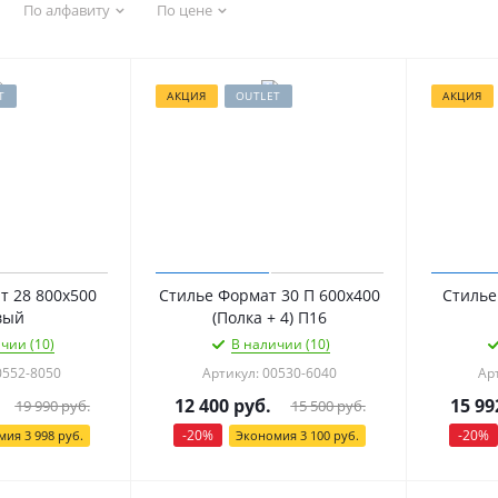
По алфавиту
По цене
T
АКЦИЯ
OUTLET
АКЦИЯ
т 28 800х500
Стилье Формат 30 П 600х400
Стилье
вый
(Полка + 4) П16
чии (10)
В наличии (10)
0552-8050
Артикул: 00530-6040
Ар
12 400
руб.
15 99
19 990
руб.
15 500
руб.
-
20
%
-
20
%
мия
3 998
руб.
Экономия
3 100
руб.