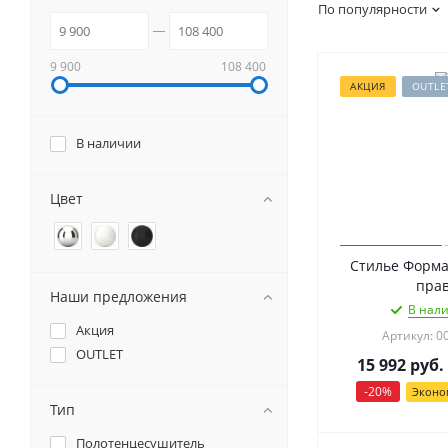
По популярности
9 900
108 400
АКЦИЯ
OUTLE
В наличии
Цвет
Стилье Форма
пра
Наши предложения
В нали
Акция
Артикул: 0
OUTLET
15 992
руб.
-
20
%
Эконо
Тип
Полотенцесушитель