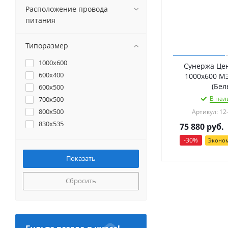
Расположение провода
питания
Типоразмер
1000x600
Сунержа Цен
600x400
1000x600 М
(Бел
600x500
В нал
700x500
800x500
Артикул: 12
830x535
75 880
руб.
-
30
%
Эконо
Сбросить