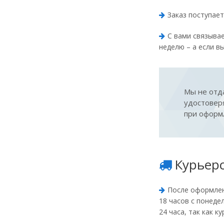
Заказ поступает
С вами связыва
неделю – а если в
Мы не отда
удостоверя
при оформл
Курьерс
После оформлени
18 часов с понеде
24 часа, так как к