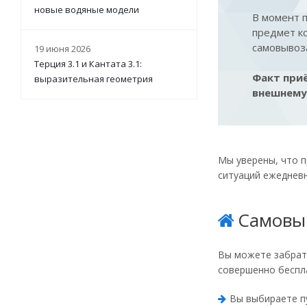
новые водяные модели
В момент п
предмет ко
самовывоза
19 июня 2026
Терция 3.1 и Кантата 3.1:
Факт приё
выразительная геометрия
внешнему
Мы уверены, что п
ситуаций ежедневно
Самовы
Вы можете забрать
совершенно беспл
Вы выбираете п