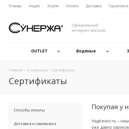
Отзывы
Акции
Услуги
Оплата
Доставка
Гарантия и
Официальный
интернет-магазин
OUTLET
Водяные
Главная
-
О компании
-
Сертификаты
Сертификаты
Покупая у н
Способы оплаты
Надёжность – наш
Доставка и самовывоз
уже давно зареком