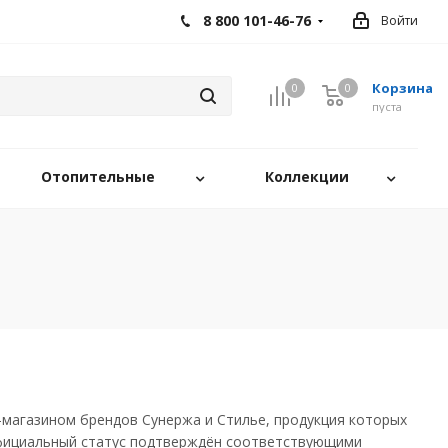
8 800 101-46-76
Войти
Корзина
0
0
0
пуста
Отопительные
Коллекции
магазином брендов Сунержа и Стилье, продукция которых
 официальный статус подтверждён соответствующими