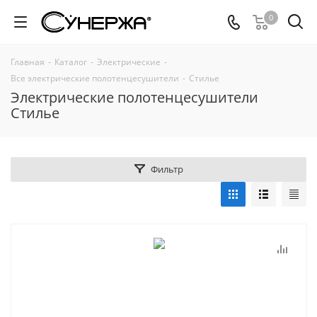
0
Главная
-
Каталог
-
Электрические
-
Все электрические полотенцесушители
-
Стилье
Электрические полотенцесушители
Стилье
Фильтр