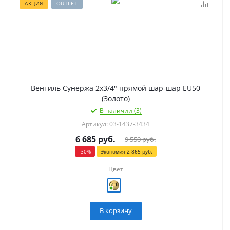
АКЦИЯ
OUTLET
Вентиль Сунержа 2х3/4" прямой шар-шар EU50
(Золото)
В наличии (3)
Артикул: 03-1437-3434
6 685
руб.
9 550
руб.
-
30
%
Экономия
2 865
руб.
Цвет
В корзину