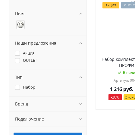
АКЦИЯ
OUTLE
Цвет
Наши предложения
Акция
Набор комплек
OUTLET
ПРОФИ 
В нали
Тип
Артикул: 00
Набор
1 216
руб.
-
20
%
Экон
Бренд
Подключение