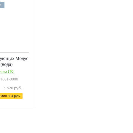
T
тующих Модус-
(вода)
чии (10)
-1601-0000
1 520
руб.
омия
304
руб.