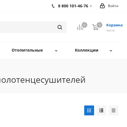
8 800 101-46-76
Войти
Корзина
0
0
0
пуста
Отопительные
Коллекции
полотенцесушителей