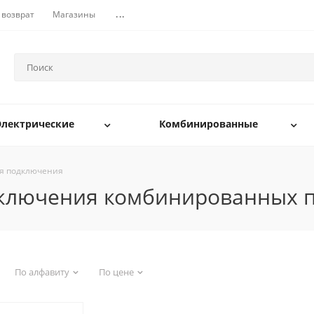
 возврат
Магазины
...
Электрические
Комбинированные
ля подключения
дключения комбинированных 
По алфавиту
По цене