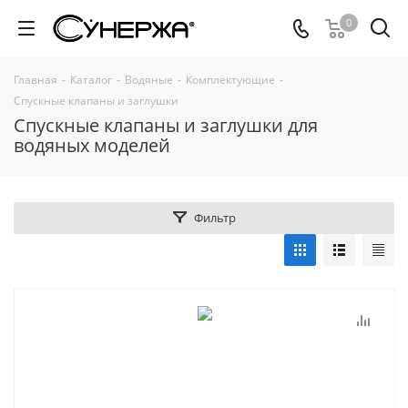
0
Главная
-
Каталог
-
Водяные
-
Комплектующие
-
Спускные клапаны и заглушки
Спускные клапаны и заглушки для
водяных моделей
Фильтр