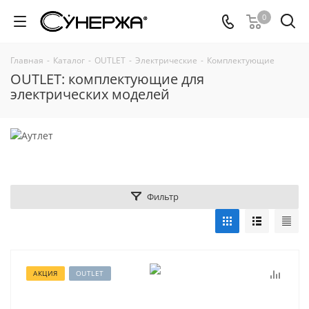
0
Главная
-
Каталог
-
OUTLET
-
Электрические
-
Комплектующие
OUTLET: комплектующие для
электрических моделей
Фильтр
АКЦИЯ
OUTLET