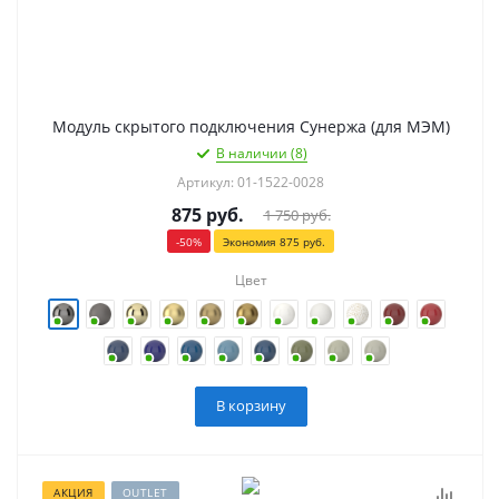
Модуль скрытого подключения Сунержа (для МЭМ)
В наличии (8)
Артикул: 01-1522-0028
875
руб.
1 750
руб.
-
50
%
Экономия
875
руб.
Цвет
В корзину
АКЦИЯ
OUTLET