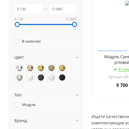
9 130
15 880
В наличии
Модуль Суне
Цвет
углово
В нал
Артикул: 00
9 700
Тип
Модуль
Ищете качественн
Бренд
комплектующие из