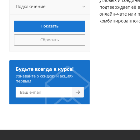
угловых и соедин
Подключение
подтверждает её 
онлайн-чате или 
комбинированного
Сбросить
Будьте всегда в курсе!
Узнавайте о скидках и акциях
первым