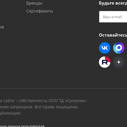
Бренды
Будьте всегд
Сертификаты
ов
Оставайтесь
 сайте – собственность ООО ТД «Сунержа».
ения запрещена. Все права защищены.
убликации.
ьных данных пользователя