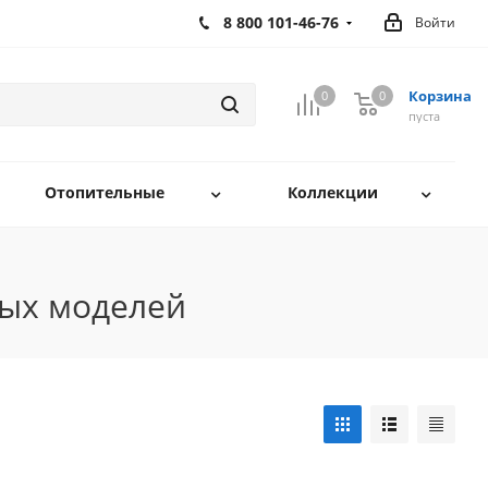
8 800 101-46-76
Войти
Корзина
0
0
0
пуста
Отопительные
Коллекции
ных моделей