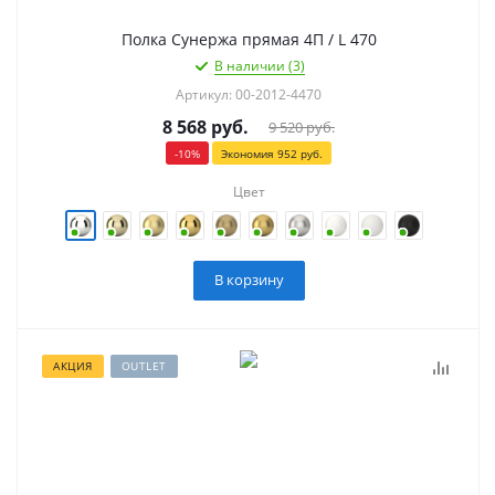
Полка Сунержа прямая 4П / L 470
В наличии (3)
Артикул: 00-2012-4470
8 568
руб.
9 520
руб.
-
10
%
Экономия
952
руб.
Цвет
В корзину
АКЦИЯ
OUTLET