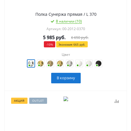
Полка Сунержа прямая / L 370
В наличии (10)
Артикул: 00-2012-0370
5 985
руб.
6 650
руб.
-
10
%
Экономия
665
руб.
Цвет
В корзину
АКЦИЯ
OUTLET