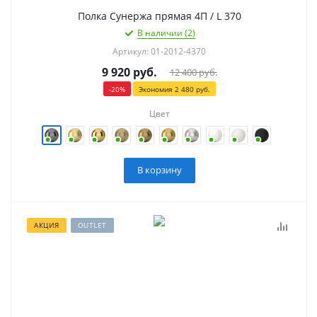
Полка Сунержа прямая 4П / L 370
В наличии (2)
Артикул: 01-2012-4370
9 920
руб.
12 400
руб.
-
20
%
Экономия
2 480
руб.
Цвет
В корзину
АКЦИЯ
OUTLET