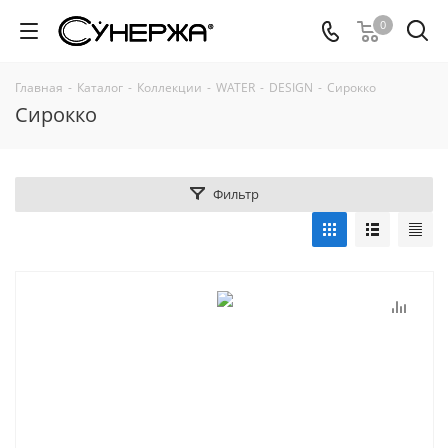
0
Главная
-
Каталог
-
Коллекции
-
WATER
-
DESIGN
-
Сирокко
Сирокко
Фильтр