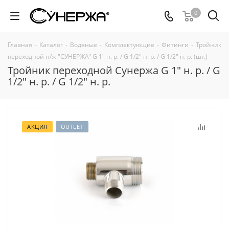
0
Главная
-
Каталог
-
Водяные
-
Комплектующие
-
Фитинги
-
Тройник
переходной н/ж "СУНЕРЖА" G 1" н. р. / G 1/2" н. р. / G 1/2" н. р. (шт.)
Тройник переходной Сунержа G 1" н. р. / G
1/2" н. р. / G 1/2" н. р.
АКЦИЯ
OUTLET