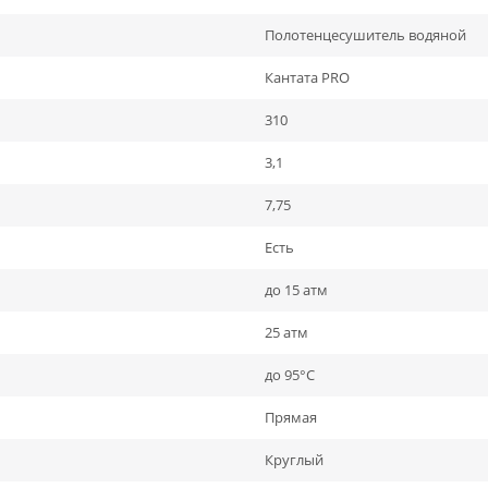
Полотенцесушитель водяной
Кантата PRO
310
3,1
7,75
Есть
до 15 атм
25 атм
до 95°С
Прямая
Круглый