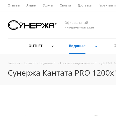
Отзывы
Акции
Услуги
Оплата
Доставка
Гарантия и
Официальный
интернет-магазин
OUTLET
Водяные
Главная
-
Каталог
-
Водяные
-
Нижнее подключение
-
ДР КАНТА
Сунержа Кантата PRO 1200х