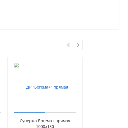
Сунержа Богема+ прямая
Сунержа Хорда ПП
1000х150
В наличии