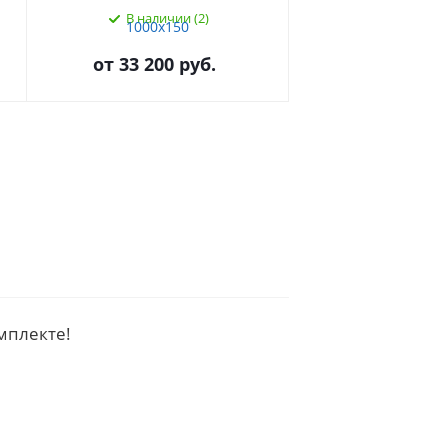
В наличии (2)
от
33 200 руб.
от
36 050 
омплекте!