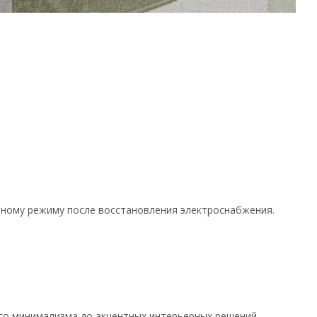
нному режиму после восстановления электроснабжения.
го минимализма до акцентных интерьерных решений.