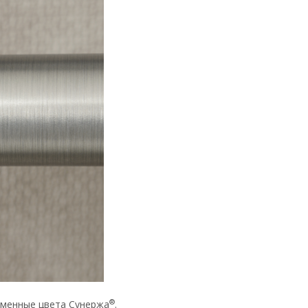
®
ирменные цвета Сунержа
.