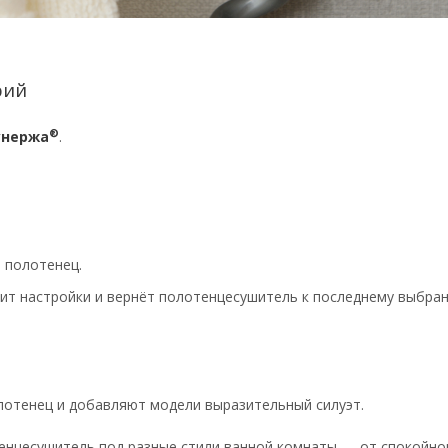
рий
®
унержа
.
 полотенец.
нит настройки и вернёт полотенцесушитель к последнему выбра
лотенец и добавляют модели выразительный силуэт.
нцесушитель под разные стили ванной комнаты — от спокойно