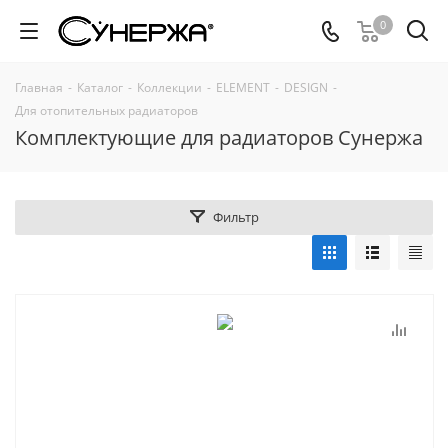
0
Главная
-
Каталог
-
Коллекции
-
ELEMENT
-
DESIGN
-
Для отопительных радиаторов
Комплектующие для радиаторов Сунержа
Фильтр