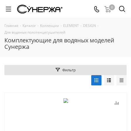
0
Главная
-
Каталог
-
Коллекции
-
ELEMENT
-
DESIGN
-
Для водяных полотенцесушителей
Комплектующие для водяных моделей
Сунержа
Фильтр