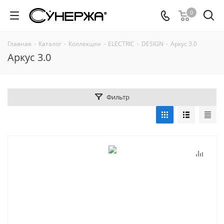
0
Главная
-
Каталог
-
Коллекции
-
ELECTRIC
-
DESIGN
-
Аркус 3.0
Аркус 3.0
Фильтр