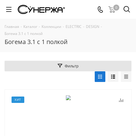
0
Главная
-
Каталог
-
Коллекции
-
ELECTRIC
-
DESIGN
-
Богема 3.1 с 1 полкой
Богема 3.1 с 1 полкой
Фильтр
ХИТ