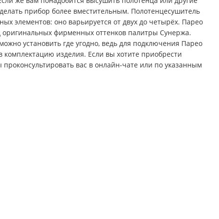
 Если же вам понадобится высушить полотенца или другие
сделать прибор более вместительным. Полотенцесушитель
ных элементов: оно варьируется от двух до четырёх. Парео
яд оригинальных фирменных оттенков палитры Сунержа.
 можно установить где угодно, ведь для подключения Парео
 в комплектацию изделия. Если вы хотите приобрести
 проконсультировать вас в онлайн-чате или по указанным