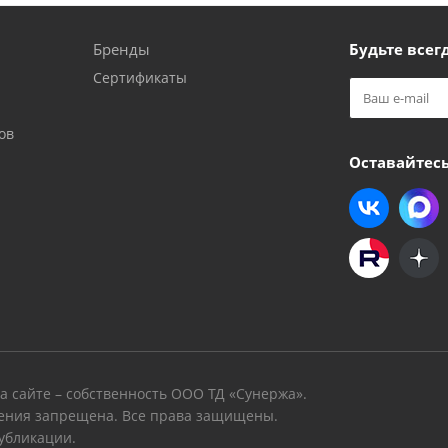
Бренды
Будьте всегд
Сертификаты
ов
Оставайтесь
 сайте – собственность ООО ТД «Сунержа».
ения запрещена. Все права защищены.
убликации.