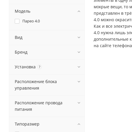
элементы в одну л
мокрые вещи, то 
Модель
представлен в трё
4.0 можно окраси
Парео 4.0
Как и все электри
4.0 нужна лишь эл
Вид
дополнительные к
на сайте телефона
Бренд
Установка
?
Расположение блока
управления
Расположение провода
питания
Типоразмер