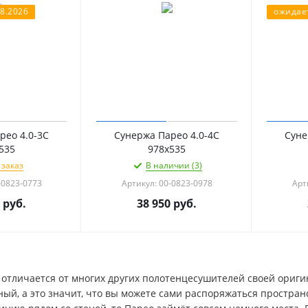
8.2026
ожидает
рео 4.0-3С
Сунержа Парео 4.0-4С
Суне
535
978х535
 заказ
В наличии (3)
-0823-0773
Артикул: 00-0823-0978
Арт
руб.
38 950
руб.
 отличается от многих других полотенцесушителей своей ориг
ый, а это значит, что вы можете сами распоряжаться пространс