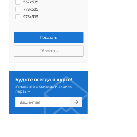
567x535
773x535
978x535
Сбросить
Будьте всегда в курсе!
Узнавайте о скидках и акциях
первым