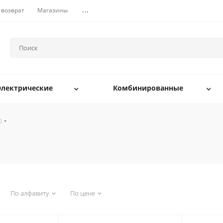
 возврат
Магазины
...
Электрические
Комбинированные
0
По алфавиту
По цене