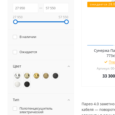
ожидается 28.0
27 950
57 550
В наличии
Сунержа Па
Ожидается
773х
Под
Цвет
Артикул: 00
33 300
Тип
Парео 4.0 заметно
Полотенцесушитель
кабеля — поворотн
электрический