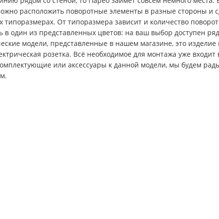
инию рядом со стеной, то Парео займёт совсем немного места.
можно расположить поворотные элементы в разные стороны и 
х типоразмерах. От типоразмера зависит и количество поворот
ть в один из представленных цветов: на ваш выбор доступен р
ческие модели, представленные в нашем магазине, это изделие
ектрическая розетка. Всё необходимое для монтажа уже входит
омплектующие или аксессуары к данной модели, мы будем рады
м.